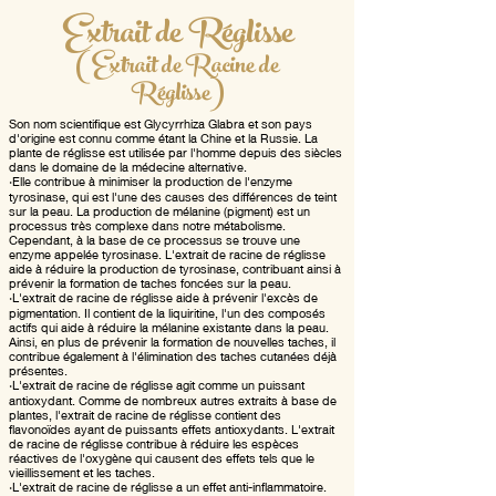
Extrait de Réglisse
(Extrait de Racine de
Réglisse)
Son nom scientifique est Glycyrrhiza Glabra et son pays
d'origine est connu comme étant la Chine et la Russie. La
plante de réglisse est utilisée par l'homme depuis des siècles
dans le domaine de la médecine alternative.
•
Elle contribue à minimiser la production de l'enzyme
tyrosinase, qui est l'une des causes des différences de teint
sur la peau. La production de mélanine (pigment) est un
processus très complexe dans notre métabolisme.
Cependant, à la base de ce processus se trouve une
enzyme appelée tyrosinase. L'extrait de racine de réglisse
aide à réduire la production de tyrosinase, contribuant ainsi à
prévenir la formation de taches foncées sur la peau.
•
L'extrait de racine de réglisse aide à prévenir l'excès de
pigmentation. Il contient de la liquiritine, l'un des composés
actifs qui aide à réduire la mélanine existante dans la peau.
Ainsi, en plus de prévenir la formation de nouvelles taches, il
contribue également à l'élimination des taches cutanées déjà
présentes.
•
L'extrait de racine de réglisse agit comme un puissant
antioxydant. Comme de nombreux autres extraits à base de
plantes, l'extrait de racine de réglisse contient des
flavonoïdes ayant de puissants effets antioxydants. L'extrait
de racine de réglisse contribue à réduire les espèces
réactives de l'oxygène qui causent des effets tels que le
vieillissement et les taches.
•
L'extrait de racine de réglisse a un effet anti-inflammatoire.