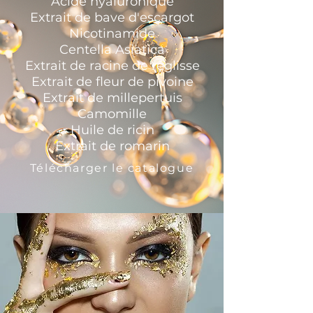
Acide hyaluronique
Extrait de bave d'escargot
Nicotinamide
Centella Asiatica
Extrait de racine de réglisse
Extrait de fleur de pivoine
Extrait de millepertuis
Camomille
Huile de ricin
Extrait de romarin
Télécharger le catalogue