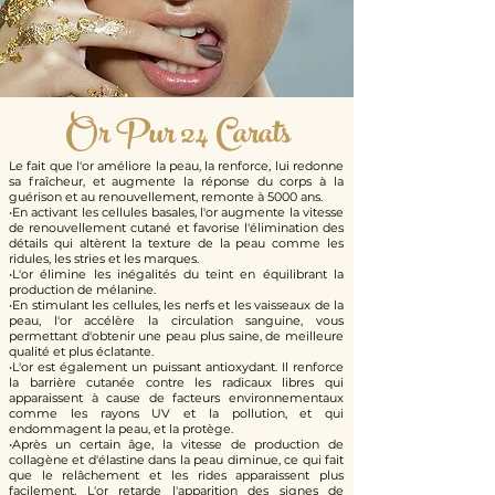
Or Pur 24 Carats
Le fait que l'or améliore la peau,
la renforce, lui redonne
sa fraîcheur,
et augmente la réponse du corps à la
guérison et au renouvellement,
remonte à 5000 ans.
•En activant les cellules basales, l'or augmente la vitesse
de renouvellement cutané et favorise l'élimination des
détails qui altèrent la texture de la peau comme les
ridules, les stries et les marques.
•L'or élimine les inégalités du teint en équilibrant la
production de mélanine.
•En stimulant les cellules, les nerfs et les vaisseaux de la
peau, l'or accélère la circulation sanguine, vous
permettant d'obtenir une peau plus saine, de meilleure
qualité et plus éclatante.
•L'or est également un puissant antioxydant. Il renforce
la barrière cutanée contre les radicaux libres qui
apparaissent à cause de facteurs environnementaux
comme les rayons UV et la pollution, et qui
endommagent la peau, et la protège.
•Après un certain âge, la vitesse de production de
collagène et d'élastine dans la peau diminue, ce qui fait
que le relâchement et les rides apparaissent plus
facilement. L'or retarde l'apparition des signes de