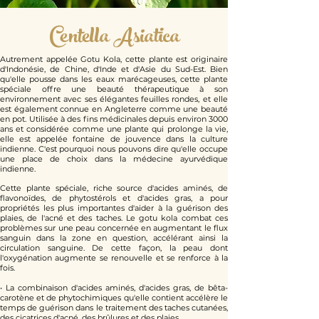
Centella Asiatica
Autrement appelée Gotu Kola, cette plante est originaire
d'Indonésie, de Chine, d'Inde et d'Asie du Sud-Est. Bien
qu'elle pousse dans les eaux marécageuses, cette plante
spéciale offre une beauté thérapeutique à son
environnement avec ses élégantes feuilles rondes, et elle
est également connue en Angleterre comme une beauté
en pot. Utilisée à des fins médicinales depuis environ 3000
ans et considérée comme une plante qui prolonge la vie,
elle est appelée fontaine de jouvence dans la culture
indienne. C'est pourquoi nous pouvons dire qu'elle occupe
une place de choix dans la médecine ayurvédique
indienne.
Cette plante spéciale, riche source d'acides aminés, de
flavonoïdes, de phytostérols et d'acides gras, a pour
propriétés les plus importantes d'aider à la guérison des
plaies, de l'acné et des taches. Le gotu kola combat ces
problèmes sur une peau concernée en augmentant le flux
sanguin dans la zone en question, accélérant ainsi la
circulation sanguine. De cette façon, la peau dont
l'oxygénation augmente se renouvelle et se renforce à la
fois.
• La combinaison d'acides aminés, d'acides gras, de bêta-
carotène et de phytochimiques qu'elle contient accélère le
temps de guérison dans le traitement des taches cutanées,
des cicatrices d'acné, des brûlures et des plaies.