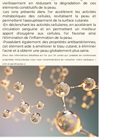
vieillissement en réduisant la dégradation de ces
éléments constitutifs de la peau.
•Les ions présents dans l'or accélèrent les activités
métaboliques des cellules, revitalisent la peau et
permettent l'assouplissement de la surface cutanée.
•En déclenchant les activités cellulaires, en accélérant la
circulation sanguine et en permettant un meilleur
apport d'oxygène aux cellules, l'or favorise ainsi
l'élimination de l'inflammation de la peau.
•Possédant également des propriétés antibactériennes,
cet élément aide à améliorer le tissu cutané, à éliminer
l'acné et à obtenir une peau globalement plus saine.
(Pour des informations détaillées sur l'or pur 24 carats qui possède de nombreuses
propriétés miraculeuses, nous vous recommandons de consulter notre catalogue «
L'Or et ses Miracles ».)