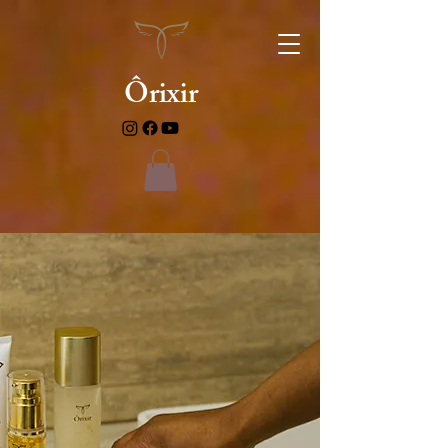
Ôrixir
Cela te rend privilégié !