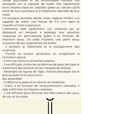
l'acide glycolique et les antibiotiques naturels. Les
escargots ont la capacité de traiter très rapidement
leurs propres tissus et coquilles grâce au calcaire qu'ils
tirent de leur nourriture et à l'allantoïne naturelle de leur
corps.
Un escargot terrestre adulte (Helix Aspersa Müller) a la
capacité de traiter une fissure de 2-3 mm dans sa
coquille en trois à sept jours.
L'allantoïne aide également ces créatures qui se
déplacent en rampant à protéger leur structure
visqueuse en permanence grâce à sa fonction de
rétention d'eau. De cette manière, une perte d'eau
excessive de ses organismes est évitée.
• Il soutient le traitement et le soulagement des
cicatrices.
• Fournit un soutien protecteur en empêchant la
formation d'acné.
• Il élimine l'acné et les taches solaires.
• Il est efficace contre les problèmes de peau tels que le
traitement des brûlures et les marques de brûlure.
• Retardant les signes de l'âge, l'extrait d'escargot est le
plus puissant et le plus connu
des propriétés.
• Il raffermit la peau et lui donne de l'élasticité.
• Grâce à sa fonction de renouvellement cellulaire, il
aide à éliminer les fissures cutanées.
• Il est efficace pour éliminer les rides autour des yeux,
du cou et du corps.