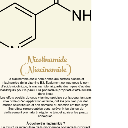
Nicotinamide
(Niacinamide)
La niacinamide est le nom donné aux formes niacine et
niacinamide de la vitamine B3. Également connue sous le nom
d'acide nicotinique, la niacinamide fait partie des types d'acides
bénéfiques pour la peau. Elle possède la propriété d'être soluble
dans l'eau.
Les effets positifs de cette vitamine spéciale sur la peau, tant par
voie orale qu'en application externe, ont été prouvés par des
études scientifiques et son domaine d'utilisation est très large.
Ses effets remarquables sont : prévenir les signes de
vieillissement prématuré, réguler le teint et apaiser les peaux
acnéiques.
À quoi sert la niacinamide ?
La structure moléculaire de la niacinamide possède la propriété