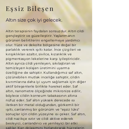
Eşsiz Bileşen
Altın size çok iyi gelecek.
Altın terapisinin faydaları sonsuzdur. Altın cildi
gençleştirir ve güzelleştirir. Yaşlanmanın
görünen belirtilerini engellemeye yardımcı
olur. Yüze ve dekolte bölgesine doğal bir
parlaklık vererek ışıltı katar. İnce çizgileri ve
kırışıklıkları azaltır, sivilce, kızarıklık ve
pigmentasyon lekelerine karşı iyileştiricidir.
Altın ayrıca cildi yenileyen, sıkılaştıran ve
temizleyen kolajen üretimini uyarma
özelliğine de sahiptir. Kullandığımız saf altın,
çözünebilen mutlak inceliğe sahiptir, cildin
kıvrımlarına daha iyi uyum sağlamak için diğer
aktif bileşenlerle birlikte hareket eder. Saf
altın, nanometre ölçeğinde mikronize edilir,
böylece cildin korneum tabakasının altına
nüfuz eder. Saf altın yüksek derecede ısı
iletken bir metal olduğundan, görkemli bir
ışıltı, canlanmış bir görünüm ve "eşsiz lüks"
sonuçlar için cildin yüzeyine ısı çeker. Saf altın,
cildi nazikçe ısıtır ve cildi aktive ederek
besleyici, canlandırıcı ve yenileyici bir etki
sağlar. Kan dolaşımını hızlandırarak hücrelerin