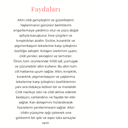
Faydaları
Altın cildi gençleştirir ve güzelleştirir.
Yaşlanmanın görünen belirtilerini
engellemeye yardımcı olur ve yüzü doğal
ışıltıyla kavuşturur. İnce çizgileri ve
kırışıklıkları azaltır. Sivilce, kızarıklık ve
pigmentasyon lekelerine karşı iyileştirici
özelliğe sahiptir. Kolajen üretimini uyarır,
cildi yeniler, sıkılaştırır ve temizler.
Ôrixir, tüm ürünlerinde %100 saf, yumuşak
ve çözünebilir altın kullanır. Bu altın tüm
cilt hatlarına uyum sağlar. Altın, kırışıklık,
kızarıklık, pigmentasyon ve yaşlanma
lekelerine karşı iyileştirici özelliklerinin
yanı sıra oldukça iletken bir ısı metalidir.
Cildi nazikçe ısıtır ve cildi aktive ederek
besleyici, canlandırıcı ve faydalı bir etki
sağlar. Kan dolaşımını hızlandırarak
hücrelerin yenilenmesini sağlar. Altın
cildin yüzeyine ışığı çekerek ona
görkemli bir ışıltı ve eşsiz lüks sonuçlar
verir.