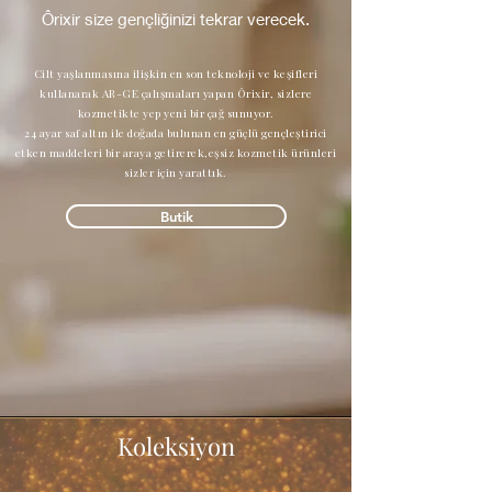
Ôrixir size gençliğinizi tekrar verecek.
Cilt yaşlanmasına ilişkin en son teknoloji ve keşifleri
kullanarak AR-GE çalışmaları yapan Ôrixir, sizlere
kozmetikte yep yeni bir çağ sunuyor.
24 ayar saf altın ile doğada bulunan en güçlü gençleştirici
etken maddeleri bir araya getirerek,eşsiz kozmetik ürünleri
sizler için yarattık.
Butik
Koleksiyon