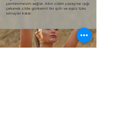
yenilenmesini sağlar. Altın cildin yüzeyine ışığı
çekerek cilde görkemli bir ışıltı ve eşsiz lüks
sonuçlar katar.
Bazal hücreleri aktive eden altın cildin yenilenme
hızını artırarak ince kırışıklıklar, çizgiler, izler gibi cilt
dokusunu bozan detayların giderilmesini destekler.
Altın, melanin üretimini dengeleyerek cilt
tonundaki eşitsizliği giderir.
Ciltteki hücreleri, sinirleri ve damarları uyaran altın,