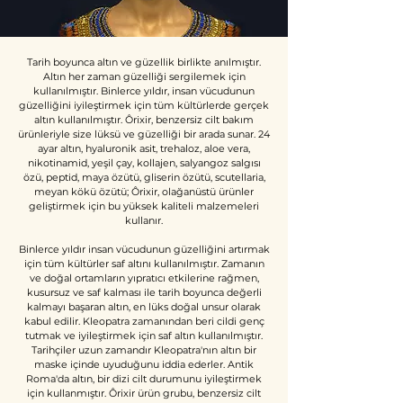
Tarih boyunca altın ve güzellik birlikte anılmıştır.
Altın her zaman güzelliği sergilemek için
kullanılmıştır. Binlerce yıldır, insan vücudunun
güzelliğini iyileştirmek için tüm kültürlerde gerçek
altın kullanılmıştır. Ôrixir, benzersiz cilt bakım
ürünleriyle size lüksü ve güzelliği bir arada sunar. 24
ayar altın, hyaluronik asit, trehaloz, aloe vera,
nikotinamid, yeşil çay, kollajen, salyangoz salgısı
özü, peptid, maya özütü, gliserin özütü, scutellaria,
meyan kökü özütü; Ôrixir, olağanüstü ürünler
geliştirmek için bu yüksek kaliteli malzemeleri
kullanır.
Binlerce yıldır insan vücudunun güzelliğini artırmak
için tüm kültürler saf altını kullanılmıştır. Zamanın
ve doğal ortamların yıpratıcı etkilerine rağmen,
kusursuz ve saf kalması ile tarih boyunca değerli
kalmayı başaran altın, en lüks doğal unsur olarak
kabul edilir. Kleopatra zamanından beri cildi genç
tutmak ve iyileştirmek için saf altın kullanılmıştır.
Tarihçiler uzun zamandır Kleopatra'nın altın bir
maske içinde uyuduğunu iddia ederler. Antik
Roma'da altın, bir dizi cilt durumunu iyileştirmek
için kullanmıştır. Ôrixir ürün grubu, benzersiz cilt