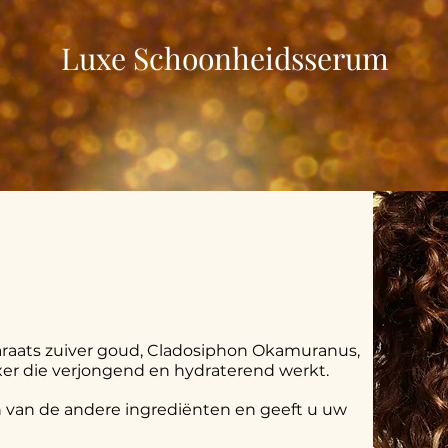
Luxe Schoonheidsserum
raats zuiver goud, Cladosiphon Okamuranus,
lixer die verjongend en hydraterend werkt.
n van de andere ingrediënten en geeft u uw