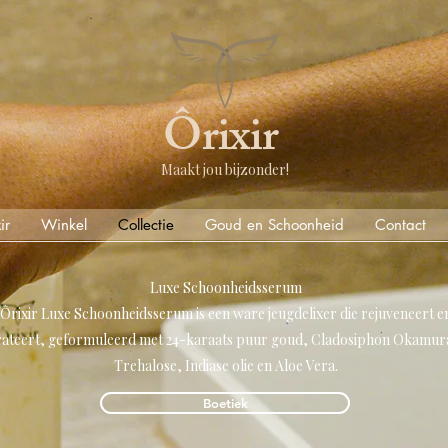
Ôrixir
Maakt jou bijzonder!
ir
Winkel
Collectie
Goud en Schoonheid
Contact
Luxe Schoonheidsserum
Ôrixir Luxe Schoonheidsserum is een ware jeugdelixer die rejuveneert e
ateert, geformuleerd met 24-karaats puur goud, Cladosiphon Okamur
Trehalose, Indiase olie en Aloe Vera.
Boetiek