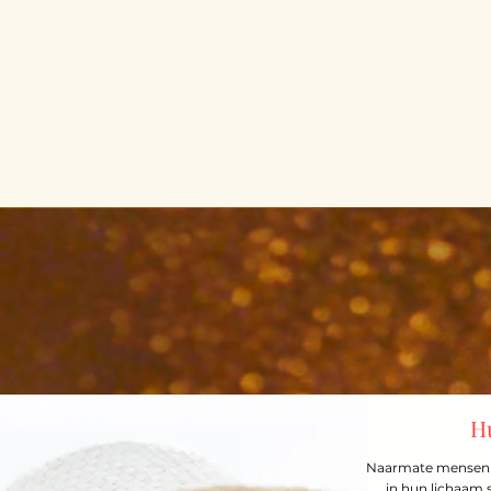
H
Naarmate mensen 
in hun lichaam