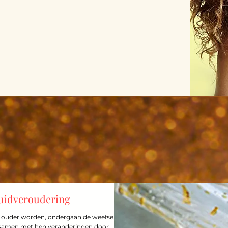
uidveroudering
ouder worden, ondergaan de weefsels
 samen met hen veranderingen door