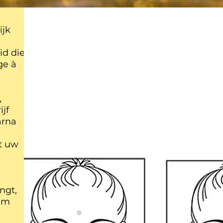
ijk
id die
ge à
,
jf
arna
t uw
ngt,
rum