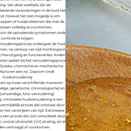
ng. Van deze weefsels zijn de
ateerde veranderingen in de huid het
d. Hoewel het niet mogelijk is om
stoppen of huidproblemen die met de
ntstaan volledig te voorkomen,
jk om de optredende symptomen onder
controle te krijgen.
rouderingsproces ondergaat de huid,
anen, na verloop van tijd morfologische
chteruitgang en functieverlies. Anders
anen spelen bij het verouderingsproces
 fysieke, chemische en mechanische
actoren een rol. Daarom vindt
huidveroudering
aats op twee verschillende manieren:
ndige, genetische, chronologische) en
 (uitwendige, foto-veroudering)
. Intrinsieke huidveroudering is een
vermijdelijk proces dat ontstaat door
n het verstrijken van tijd. Extrinsieke
s een proces dat zich ontwikkelt door
vooral ultraviolet (UV) straling, en dat
en vertraagd of voorkomen.