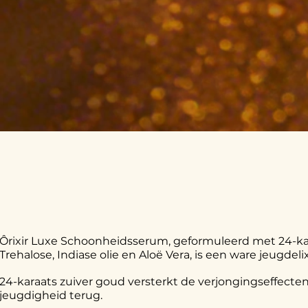
Ôrixir Luxe Schoonheidsserum, geformuleerd met 24-ka
Trehalose, Indiase olie en Aloë Vera, is een ware jeugde
24-karaats zuiver goud versterkt de verjongingseffecte
jeugdigheid terug.