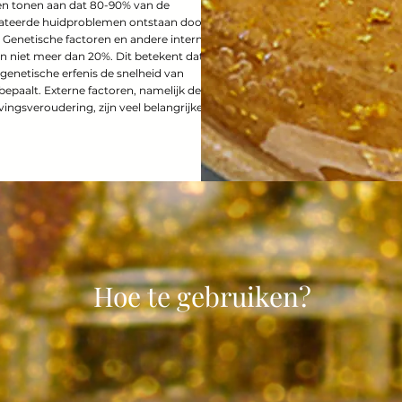
n tonen aan dat 80-90% van de
ateerde huidproblemen ontstaan door
Genetische factoren en andere interne
 niet meer dan 20%. Dit betekent dat
 genetische erfenis de snelheid van
epaalt. Externe factoren, namelijk de
ngsveroudering, zijn veel belangrijker.
Hoe te gebruiken?