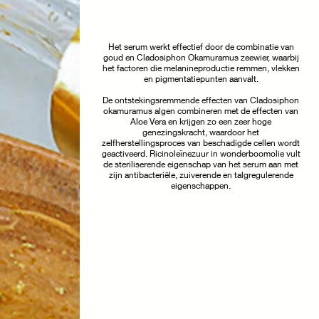
Het serum werkt effectief door de combinatie van
goud en Cladosiphon Okamuramus zeewier, waarbij
het factoren die melanineproductie remmen, vlekken
en pigmentatiepunten aanvalt.
De ontstekingsremmende effecten van Cladosiphon
okamuramus algen combineren met de effecten van
Aloe Vera en krijgen zo een zeer hoge
genezingskracht, waardoor het
zelfherstellingsproces van beschadigde cellen wordt
geactiveerd. Ricinoleïnezuur in wonderboomolie vult
de steriliserende eigenschap van het serum aan met
zijn antibacteriële, zuiverende en talgregulerende
eigenschappen.