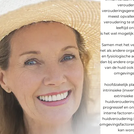
verouderi
verouderingsgerel
meest opvallen
veroudering te 
leeftijd o
is het wel mogeli
Samen met het ve
net als andere org
en fysiologische a
dan bij andere org
van de huid ook
omgevingsf
hoofdzakelijk pl
intrinsieke (inwe
extrinsieke
huidveroudering
progressief en on
interne factoren e
huidveroudering i
omgevingsfactoren, 
kan word