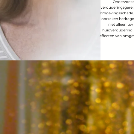
Onderzoeke
verouderingsgerel
omgevingsschade. 
oorzaken bedragen
niet alleen uw
huidveroudering b
effecten van omgevi