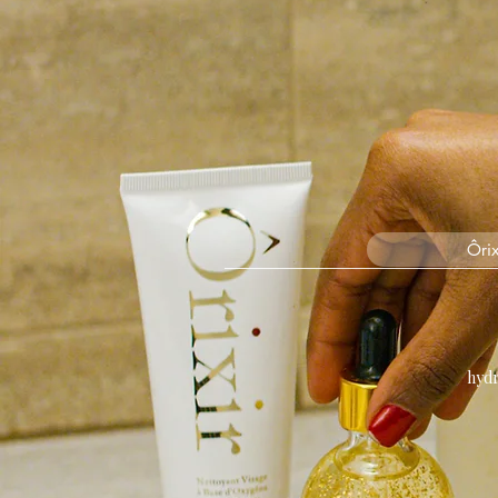
Ôrix
hydr