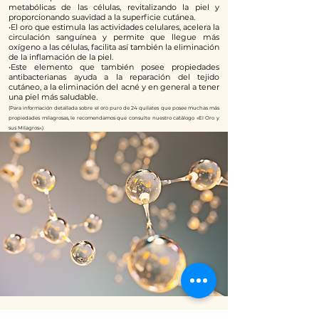
metabólicas de las células, revitalizando la piel y
proporcionando suavidad a la superficie cutánea.
•El oro que estimula las actividades celulares, acelera la
circulación sanguínea y permite que llegue más
oxígeno a las células, facilita así también la eliminación
de la inflamación de la piel.
•Este elemento que también posee propiedades
antibacterianas ayuda a la reparación del tejido
cutáneo, a la eliminación del acné y en general a tener
una piel más saludable.
(Para información detallada sobre el oro puro de 24 quilates que posee muchas más
propiedades milagrosas, le recomendamos que consulte nuestro catálogo «El Oro y
sus Milagros».)