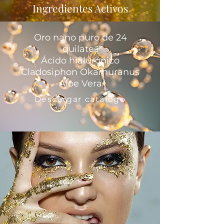
Ingredientes Activos
Oro nano puro de 24
quilates
Ácido hialurónico
Cladosiphon Okamuranus
Aloe Vera
Descargar catálogo