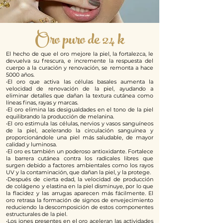
Oro puro de 24 k
El hecho de que el oro mejore la piel,
la fortalezca, le
devuelva su frescura,
e incremente la respuesta del
cuerpo
a la curación y renovación,
se remonta a hace
5000 años.
•El oro que activa las células basales aumenta la
velocidad de renovación de la piel, ayudando a
eliminar detalles que dañan la textura cutánea como
líneas finas, rayas y marcas.
•El oro elimina las desigualdades en el tono de la piel
equilibrando la producción de melanina.
•El oro estimula las células, nervios y vasos sanguíneos
de la piel, acelerando la circulación sanguínea y
proporcionándole una piel más saludable, de mayor
calidad y luminosa.
•El oro es también un poderoso antioxidante. Fortalece
la barrera cutánea contra los radicales libres que
surgen debido a factores ambientales como los rayos
UV y la contaminación, que dañan la piel, y la protege.
•Después de cierta edad, la velocidad de producción
de colágeno y elastina en la piel disminuye, por lo que
la flacidez y las arrugas aparecen más fácilmente. El
oro retrasa la formación de signos de envejecimiento
reduciendo la descomposición de estos componentes
estructurales de la piel.
•Los iones presentes en el oro aceleran las actividades