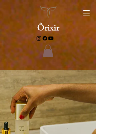
Ôrixir
¡Te hace especial!