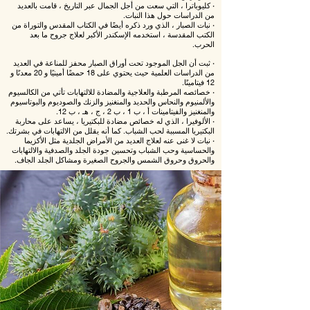
•
كليوباترا ، التي سعت من أجل الجمال عبر التاريخ ، قامت بالعديد
من الدراسات حول هذا النبات.
•
نبات الصبار ، الذي ورد ذكره أيضًا في الكتاب المقدس والتوراة من
الكتب المقدسة ، استخدمه الإسكندر الأكبر لعلاج جروح ما بعد
الحرب.
•
ثبت أن الجل الموجود تحت أوراق الصبار محفز للمناعة في العديد
من الدراسات العلمية حيث يحتوي على 18 حمضًا أمينيًا و 20 معدنًا و
12 فيتامينًا.
•
خصائصه المرطبة والعلاجية والمضادة للالتهابات تأتي من الكالسيوم
والألمنيوم والنحاس والحديد والمنغنيز والزنك والصوديوم والبوتاسيوم
والمنغنيز والفيتامينات أ ، ب 1 ، ب 2 ، ج ، هـ ، ب 12.
•
الألوفيرا ، الذي له خصائص مضادة للبكتيريا ، يساعد على محاربة
البكتيريا المسببة لحب الشباب. كما أنه يقلل من الالتهابات في بشرتك.
•
نبات لا غنى عنه لعلاج العديد من الأمراض الجلدية مثل الأكزيما
والحساسية وحب الشباب وتحسين جودة الجلد والصدفية والالتهابات
والحروق وحروق الشمس والجروح الصغيرة ومشاكل الجلد الجاف.