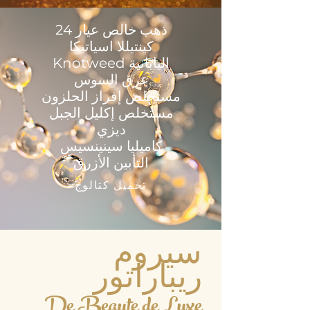
ذهب خالص عيار 24
كينتيللا اسياتيكا
Knotweed اليابانية
عرق السوس
مستخلص إفراز الحلزون
مستخلص إكليل الجبل
ديزي
كاميليا سينينسيس
التأبين الأزرق
تحميل كتالوج
سيروم
ريباراتور
De Beaute de Luxe