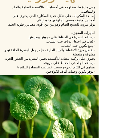
وهي مادة طبيعية توجد في أجسامنا ، والأنسجة الضامة والجلد
والمفاصل.
إنه أحد المكونات على شكل عديد السكاريد الذي يحتوي على
أحماض أمينية ، يسمى الجلوكوزامينوجليكان.
يوفر مرونة للنسيج الضام وهو من بين أقوى مصادر رطوبة الجلد.
التأثيرات المعجزة:
• يساعد البشرة في الحفاظ على حيويتها وطبيعتها.
• فعال في اختفاء ندبات حب الشباب.
• يمنع تكوين حب الشباب.
• بفضل ميزة الاحتفاظ بالمياه العالية ، فإنه يجعل البشرة الجافة تبدو
مشرقة ومنتعشة.
يحتوي على تركيبة مضادة للأكسدة تحمي البشرة من الجذور الحرة.
• يساعد الجلد في الحفاظ على مرونته.
يساهم في التئام الجروح بسبب خصائصه المضادة للبكتيريا.
• يوفر تكوين وحماية ألياف الكولاجين.