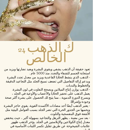
24 ك الذهب
الخالص
تعود حقيقة
أن الذهب يشفي
ويقوي البشرة ويعيد نضارتها
ويزيد من
استجابة
الجسم
للشفاء
والتجدد
منذ 5000 عام
.
• الذهب الذي ينشط الخلايا القاعدية ويزيد من معدل تجدد البشرة
ويدعم إزالة التفاصيل التي تضعف نسيج الجلد مثل التجاعيد الدقيقة
والخطوط والندبات.
• الذهب يوازن إنتاج الميلانين ويصحح التفاوت في لون البشرة.
يعمل الذهب على تحفيز الخلايا والأعصاب والأوعية في الجلد ،
ويسرع الدورة الدموية ، مما يتيح لك الحصول على بشرة أكثر صحة
وجودة وإشراقًا.
• يعتبر الذهب أيضًا أحد مضادات الأكسدة القوية. يقوي حاجز البشرة
ويحميها من الجذور الحرة التي تضر الجلد بسبب العوامل البيئية مثل
الأشعة فوق البنفسجية والتلوث.
• بعد سن معينة ، يظهر الترهل والتجاعيد بسهولة أكبر ، حيث ينخفض
معدل إنتاج الكولاجين والإيلاستين في الجلد. يؤخر الذهب ظهور
علامات الشيخوخة عن طريق تقليل تكسر اللبنات الأساسية في