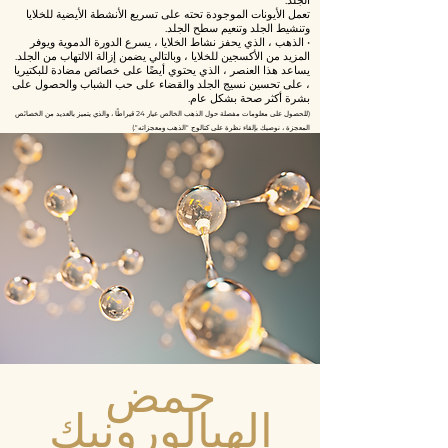
الجلد.
تعمل الأيونات الموجودة تحته على تسريع الأنشطة الأيضية للخلايا
وتنشيط الجلد وتنعيم سطح الجلد.
• الذهب ، الذي يحفز نشاط الخلايا ، يسرع الدورة الدموية ويوفر
المزيد من الأكسجين للخلايا ، وبالتالي يضمن إزالة الالتهاب من الجلد.
يساعد هذا العنصر ، الذي يحتوي أيضًا على خصائص مضادة للبكتيريا
، على تحسين نسيج الجلد والقضاء على حب الشباب والحصول على
بشرة أكثر صحة بشكل عام.
(للحصول على معلومات مفصلة حول الذهب الخالص عيار 24 قيراطًا ، والذي يتميز بالعديد من الخصائص
المعجزة ، نوصيك بإلقاء نظرة على كتالوج "الذهب ومعجزاته".)
حمض
الهيالورونيك