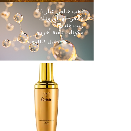
ذهب خالص عيار 24
حمض الهيالورونيك
زيت هندي
مكونات تنقية أخرى
تحميل كتالوج