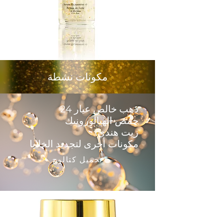
مكونات نشطة
ذهب خالص عيار 24
حمض الهيالورونيك
زيت هندي
مكونات أخرى لتجديد الخلايا
تحميل كتالوج