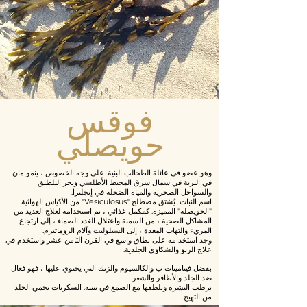
فوقس
حويصلي
وهو عضو في عائلة الطحالب البنية. على وجه الخصوص ، ينمو مان
في البرية في شمال شرق المحيط الأطلسي وبحر البلطيق
والسواحل الصخرية والمياه الضحلة في إنجلترا.
اسم النبات
يُشتق مصطلح "Vesiculosus" من الأكياس الهوائية
"الحويصلة" المميزة. كمكمل غذائي ، تم استخدامه لعلاج العديد من
المشاكل الصحية ، من السمنة واعتلال الغدد الصماء ، إلى ارتجاع
المريء والتهاب المعدة ، إلى السيلوليت وآلام الروماتيزم.
وجد استخدامه على نطاق واسع في القرن الثامن عشر واستخدم في
علاج الربو والشكاوى الجلدية.
بفضل فيتامينات ب والكالسيوم والزنك التي يحتوي عليها ، فهو فعال
ضد الجلد والأظافر والشعر.
يرطب البشرة ويلطفها مع الصمغ في بنيته. السكريات تحمي الجلد
من التهيج.