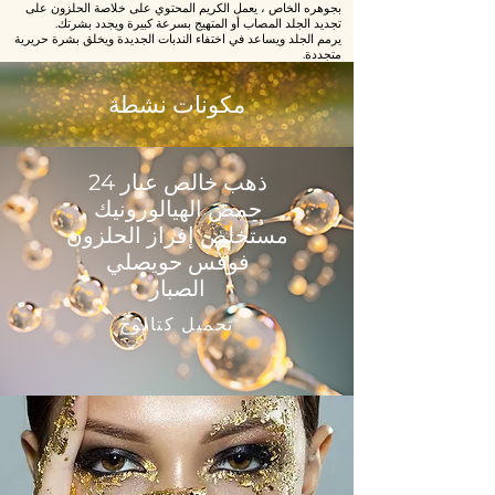
بجوهره الخاص ، يعمل الكريم المحتوي على خلاصة الحلزون على
تجديد الجلد المصاب أو المتهيج بسرعة كبيرة ويجدد بشرتك.
يرمم الجلد ويساعد في اختفاء الندبات الجديدة ويخلق بشرة حريرية
متجددة.
مكونات نشطة
ذهب خالص عيار 24
حمض الهيالورونيك
مستخلص إفراز الحلزون
فوقس حويصلي
الصبار
تحميل كتالوج