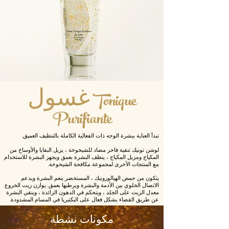
غسول Tonique
Purifiante
تبدأ العناية ببشرة الوجه ذات الفعالية الكاملة بالتنظيف العميق.
لوشن تونيك تنقية فاخر مضاد للشيخوخة ، يزيل البقايا والأوساخ من
المكياج ومزيل المكياج ، ينظف البشرة بعمق ويجهز البشرة للاستخدام
مع المنتجات الأخرى لمجموعة مكافحة الشيخوخة.
يتكون من حمض الهيالورونيك ، المستحضر ينعم البشرة ويدعم
الاتصال الخلوي بين الأدمة والبشرة ويرطبها بعمق. يوازن زيت الخروع
معدل الزيت على الجلد ، ويتحكم في الدهون الزائدة ، وينقي البشرة
عن طريق القضاء بشكل فعال على البكتيريا في المسام المشدودة.
مكونات نشطة