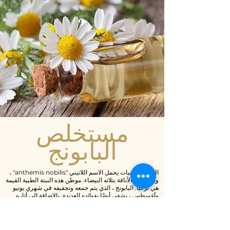
مستخلص
البابونج
البابونج هو نبات يحمل الاسم اللاتيني "anthemis nobilis" ،
ويرمز إلى الأناقة بتلاته البيضاء. موطن هذه النبتة الطبية القيمة
هي تركيا. البابونج ، الذي يتم جمعه وتجفيفه في شهري يونيو
وأغسطس ، يشفي أيضًا بفوائده العديدة. بالإضافة إلى آثاره
المعروفة المهدئة والمهدئة والمنظمة على الجهاز الهضمي ،
فإنه يحتوي أيضًا على فوائد لجمال البشرة. لدرجة أنه يُظهِر
كأحد أكثر النباتات استخدامًا لتجميل البشرة بعد الوردة من قبل
السلاطين خلال العهد العثماني.