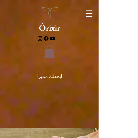
Ôrixir
يجعلك مميزا!