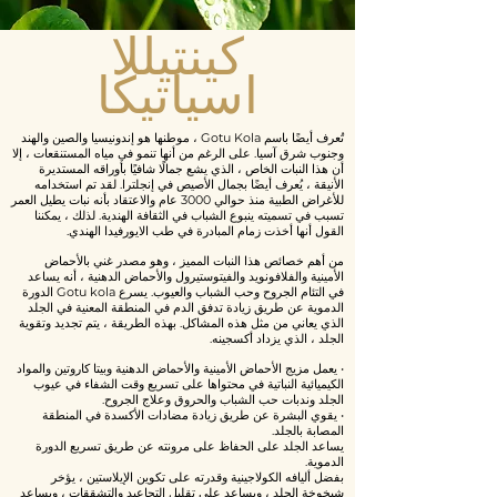
كينتيللا
اسياتيكا
تُعرف أيضًا باسم Gotu Kola ، موطنها هو إندونيسيا والصين والهند
وجنوب شرق آسيا. على الرغم من أنها تنمو في مياه المستنقعات ، إلا
أن هذا النبات الخاص ، الذي يشع جمالًا شافيًا بأوراقه المستديرة
الأنيقة ، يُعرف أيضًا بجمال الأصيص في إنجلترا. لقد تم استخدامه
للأغراض الطبية منذ حوالي 3000 عام والاعتقاد بأنه نبات يطيل العمر
تسبب في تسميته ينبوع الشباب في الثقافة الهندية. لذلك ، يمكننا
القول أنها أخذت زمام المبادرة في طب الايورفيدا الهندي.
من أهم خصائص هذا النبات المميز ، وهو مصدر غني بالأحماض
الأمينية والفلافونويد والفيتوستيرول والأحماض الدهنية ، أنه يساعد
في التئام الجروح وحب الشباب والعيوب. يسرع Gotu kola الدورة
الدموية عن طريق زيادة تدفق الدم في المنطقة المعنية في الجلد
الذي يعاني من مثل هذه المشاكل. بهذه الطريقة ، يتم تجديد وتقوية
الجلد ، الذي يزداد أكسجينه.
• يعمل مزيج الأحماض الأمينية والأحماض الدهنية وبيتا كاروتين والمواد
الكيميائية النباتية في محتواها على تسريع وقت الشفاء في عيوب
الجلد وندبات حب الشباب والحروق وعلاج الجروح.
• يقوي البشرة عن طريق زيادة مضادات الأكسدة في المنطقة
المصابة بالجلد.
يساعد الجلد على الحفاظ على مرونته عن طريق تسريع الدورة
الدموية.
بفضل أليافه الكولاجينية وقدرته على تكوين الإيلاستين ، يؤخر
شيخوخة الجلد ، ويساعد على تقليل التجاعيد والتشققات ، ويساعد