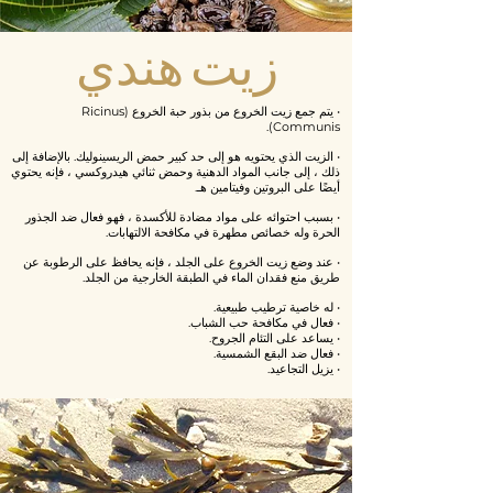
زيت هندي
• يتم جمع زيت الخروع من بذور حبة الخروع (Ricinus
Communis).
• الزيت الذي يحتويه هو إلى حد كبير حمض الريسينوليك. بالإضافة إلى
ذلك ، إلى جانب المواد الدهنية وحمض ثنائي هيدروكسي ، فإنه يحتوي
أيضًا على البروتين وفيتامين هـ.
• بسبب احتوائه على مواد مضادة للأكسدة ، فهو فعال ضد الجذور
الحرة وله خصائص مطهرة في مكافحة الالتهابات.
• عند وضع زيت الخروع على الجلد ، فإنه يحافظ على الرطوبة عن
طريق منع فقدان الماء في الطبقة الخارجية من الجلد.
• له خاصية ترطيب طبيعية.
• فعال في مكافحة حب الشباب.
• يساعد على التئام الجروح.
• فعال ضد البقع الشمسية.
• يزيل التجاعيد.