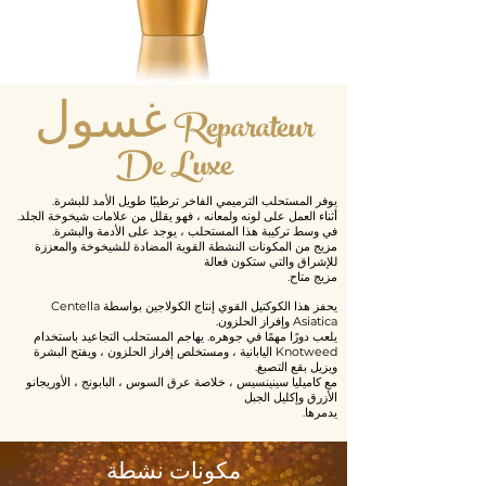
غسول Reparateur
De Luxe
يوفر المستحلب الترميمي الفاخر ترطيبًا طويل الأمد للبشرة.
أثناء العمل على لونه ولمعانه ، فهو يقلل من علامات شيخوخة الجلد.
في وسط تركيبة هذا المستحلب ، يوجد على الأدمة والبشرة.
مزيج من المكونات النشطة القوية المضادة للشيخوخة والمعززة
للإشراق والتي ستكون فعالة
مزيج متاح.
يحفز هذا الكوكتيل القوي إنتاج الكولاجين بواسطة Centella
Asiatica وإفراز الحلزون.
يلعب دورًا مهمًا في جوهره. يهاجم المستحلب التجاعيد باستخدام
Knotweed اليابانية ، ومستخلص إفراز الحلزون ، ويفتح البشرة
ويزيل بقع التصبغ.
مع كاميليا سينينسيس ، خلاصة عرق السوس ، البابونج ، الأوريجانو
الأزرق وإكليل الجبل
يدمرها.
مكونات نشطة