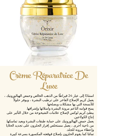
Crème Réparatrice De
Luxe
استنادًا إلى عيار 24 قيراطًا من الذهب الخالص وحمض الهيالورونيك ،
يعمل كريم الإصلاح الفاخر على ترطيب البشرة ، ويوفر حلولاً
للأنسجة التي بها مشكلات ويصلحها.
يمنح قوامه الناعم مرونة البشرة وامتلائها وإشراقها.
يبطئ كريم لوكس لإصلاح علامات الشيخوخة من خلال التأثير على
إنتاج الكولاجين.
يعمل حمض الهيالورونيك على حماية طبقات البشرة ويعيد تماسكها.
من ناحية أخرى ، يعمل مستخلص إفراز الحلزون على تجديد الخلايا
وإعطاء مرونة للجلد.
تمامًا كما يقوم الحلزون بإصلاح قوقعته المكسورة بسرعة كبيرة