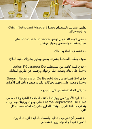
نظفي بشرتك باستخدام Ôrixir Nettoyant Visage à base
d'oxygène.
- ضعي كمية كافية من لوشن Tonique Purifiante على
وسادة قطنية وامسحي وجهك ورقبتك.
- لا تشطف بالماء بعد ذلك.
سوف ينظف المنشط بشرتك بعمق ويجهز بشرتك لبقية العلاج.
- خذي كمية كافية من مستحلب Lotion Réparateur De
Luxe على يدك وضعيه على وجهك ورقبتك عن طريق التدليك.
خذي 4-5 قطرات من Sérum Réparateur De Beauté de
Luxe وضعيه على وجهك بحركات دائرية صغيرة بأطراف الأصابع.
- اتركي الجلد لامتصاص كل السيروم.
- الخطوة الأخيرة من روتينك المكثف لمكافحة الشيخوخة ، ضعي
Crème Réparatrice De Luxe على وجهك ورقبتك وصدرك ،
وتجنب منطقة العين ، وتمتد للخارج حتى يتم امتصاصه بشكل
كافٍ.
- لا تنسى أن تقومي بالتدليك بلمسات لطيفة لزيادة الدورة
الدموية في الجلد وتسريع الامتصاص.