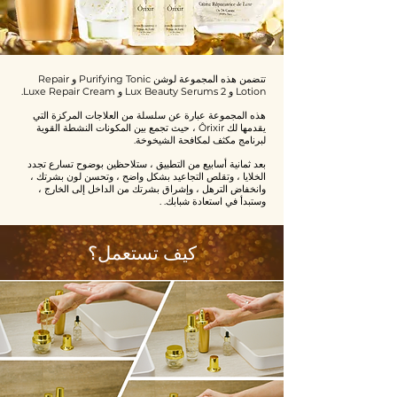
تتضمن هذه المجموعة لوشن Purifying Tonic و Repair
Lotion و 2 Lux Beauty Serums و Luxe Repair Cream.
هذه المجموعة عبارة عن سلسلة من العلاجات المركزة التي
يقدمها لك Ôrixir ، حيث تجمع بين المكونات النشطة القوية
لبرنامج مكثف لمكافحة الشيخوخة.
بعد ثمانية أسابيع من التطبيق ، ستلاحظين بوضوح تسارع تجدد
الخلايا ، وتقلص التجاعيد بشكل واضح ، وتحسن لون بشرتك ،
وانخفاض الترهل ، وإشراق بشرتك من الداخل إلى الخارج ،
وستبدأ في استعادة شبابك. .
كيف تستعمل؟