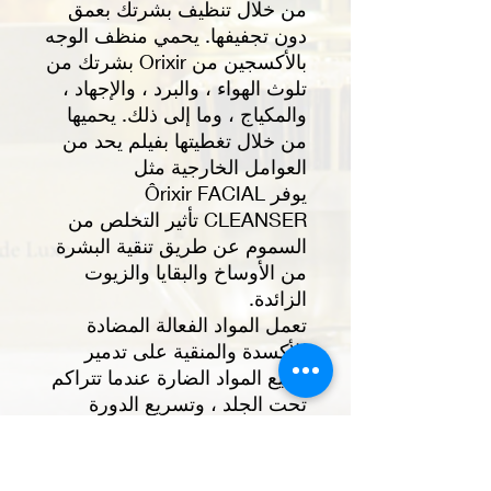
من خلال تنظيف بشرتك بعمق
دون تجفيفها. يحمي منظف الوجه
بالأكسجين من Orixir بشرتك من
تلوث الهواء ، والبرد ، والإجهاد ،
والمكياج ، وما إلى ذلك. يحميها
من خلال تغطيتها بفيلم يحد من
العوامل الخارجية مثل
يوفر
Ôrixir FACIAL
CLEANSER
تأثير التخلص من
السموم عن طريق تنقية البشرة
من الأوساخ والبقايا والزيوت
الزائدة.
تعمل المواد الفعالة المضادة
للأكسدة والمنقية على تدمير
جميع المواد الضارة عندما تتراكم
تحت الجلد ، وتسريع الدورة
الدموية وتجديد الأنسجة ،
وتجميل نسيج الجلد ، وتشديد
المسام.