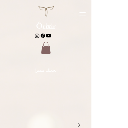
Ôrixir
يجعلك مميزا!